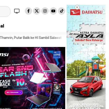
al
 ke HI Sambil Salawat
Prof Tjandra: Varian Omicron Mungkin Berda