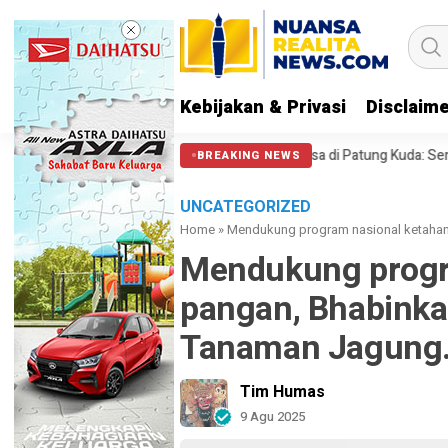
Kebijakan & Privasi
Disclaim
PA 212 soal Polisi Halangi Massa di Patung Kuda: Semoga Aparat Punya 
BREAKING NEWS
UNCATEGORIZED
Home
»
Mendukung program nasional ketaha
Mendukung progr
pangan, Bhabinka
Tanaman Jagung
Tim Humas
9 Agu 2025