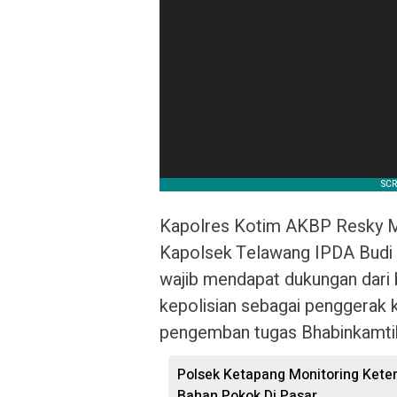
Kapolres Kotim AKBP Resky Mau
Kapolsek Telawang IPDA Budi H
wajib mendapat dukungan dari b
kepolisian sebagai penggerak
pengemban tugas Bhabinkamti
‎Polsek Ketapang Monitoring Ket
Bahan Pokok Di Pasar