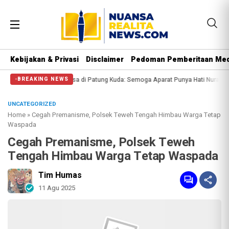
Kebijakan & Privasi
Disclaimer
Pedoman Pemberitaan Med
alangi Massa di Patung Kuda: Semoga Aparat Punya Hati Nurani
Massa Reuni 
BREAKING NEWS
UNCATEGORIZED
Home
»
Cegah Premanisme, Polsek Teweh Tengah Himbau Warga Tetap
Waspada
Cegah Premanisme, Polsek Teweh
Tengah Himbau Warga Tetap Waspada
Tim Humas
11 Agu 2025