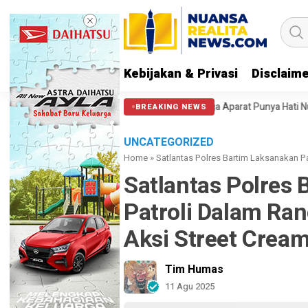
Kebijakan & Privasi
Disclaim
gi Massa di Patung Kuda: Semoga Aparat Punya Hati Nurani
Massa Re
BREAKING NEWS
UNCATEGORIZED
Home
»
Satlantas Polres Bartim Laksanakan P
Satlantas Polres
Patroli Dalam Ran
Aksi Street Crea
Tim Humas
11 Agu 2025