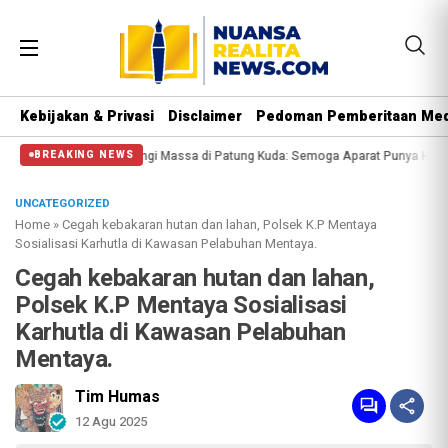
Kebijakan & Privasi
Disclaimer
Pedoman Pemberitaan Med
Polisi Halangi Massa di Patung Kuda: Semoga Aparat Punya Hati Nurani
Mass
BREAKING NEWS
UNCATEGORIZED
Home
»
Cegah kebakaran hutan dan lahan, Polsek K.P Mentaya
Sosialisasi Karhutla di Kawasan Pelabuhan Mentaya.
Cegah kebakaran hutan dan lahan,
Polsek K.P Mentaya Sosialisasi
Karhutla di Kawasan Pelabuhan
Mentaya.
Tim Humas
12 Agu 2025