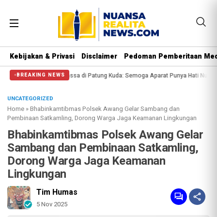
Kebijakan & Privasi
Disclaimer
Pedoman Pemberitaan Med
i Halangi Massa di Patung Kuda: Semoga Aparat Punya Hati Nurani
Massa Reu
BREAKING NEWS
UNCATEGORIZED
Home
»
Bhabinkamtibmas Polsek Awang Gelar Sambang dan
Pembinaan Satkamling, Dorong Warga Jaga Keamanan Lingkungan
Bhabinkamtibmas Polsek Awang Gelar
Sambang dan Pembinaan Satkamling,
Dorong Warga Jaga Keamanan
Lingkungan
Tim Humas
5 Nov 2025