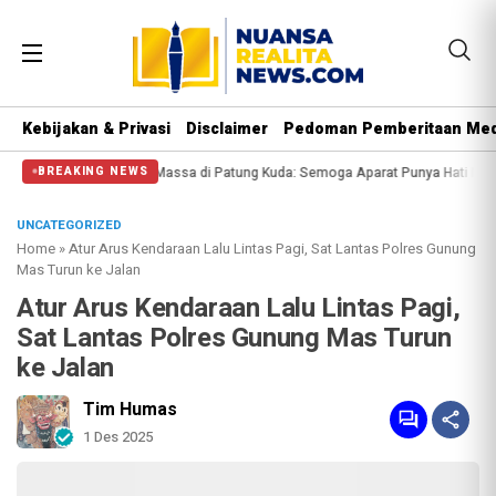
Kebijakan & Privasi
Disclaimer
Pedoman Pemberitaan Med
si Halangi Massa di Patung Kuda: Semoga Aparat Punya Hati Nurani
Massa Re
BREAKING NEWS
UNCATEGORIZED
Home
»
Atur Arus Kendaraan Lalu Lintas Pagi, Sat Lantas Polres Gunung
Mas Turun ke Jalan
Atur Arus Kendaraan Lalu Lintas Pagi,
Sat Lantas Polres Gunung Mas Turun
ke Jalan
Tim Humas
1 Des 2025