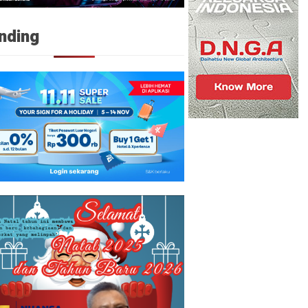
nding