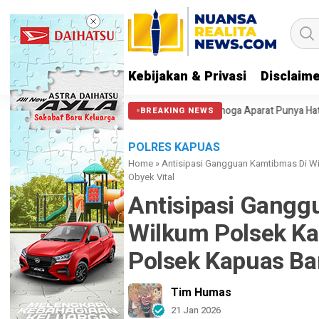
Kebijakan & Privasi
Disclaim
langi Massa di Patung Kuda: Semoga Aparat Punya Hati Nurani
Massa 
BREAKING NEWS
POLRES KAPUAS
Home
»
Antisipasi Gangguan Kamtibmas Di Wil
Obyek Vital
Antisipasi Gangg
Wilkum Polsek Kap
Polsek Kapuas Bar
Tim Humas
21 Jan 2026