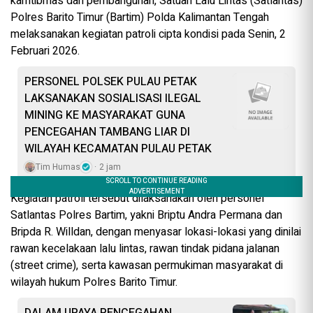
kamtibmas dan pembangunan, Satuan Lalu Lintas (Satlantas)
Polres Barito Timur (Bartim) Polda Kalimantan Tengah
melaksanakan kegiatan patroli cipta kondisi pada Senin, 2
Februari 2026.
PERSONEL POLSEK PULAU PETAK
LAKSANAKAN SOSIALISASI ILEGAL
MINING KE MASYARAKAT GUNA
PENCEGAHAN TAMBANG LIAR DI
WILAYAH KECAMATAN PULAU PETAK
Tim Humas
2 jam
Kegiatan patroli tersebut dilaksanakan oleh personel
Satlantas Polres Bartim, yakni Briptu Andra Permana dan
Bripda R. Willdan, dengan menyasar lokasi-lokasi yang dinilai
rawan kecelakaan lalu lintas, rawan tindak pidana jalanan
(street crime), serta kawasan permukiman masyarakat di
wilayah hukum Polres Barito Timur.
DALAM UPAYA PENCEGAHAN