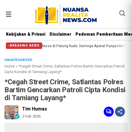
Kebijakan & Privasi
Disclaimer
Pedoman Pemberitaan Med
si Halangi Massa di Patung Kuda: Semoga Aparat Punya Hati Nurani
Massa Re
BREAKING NEWS
UNCATEGORIZED
Home
»
*Cegah Street Crime, Satlantas Polres Bartim Gencarkan Patroli
Cipta Kondisi di Tamiang Layang*
*Cegah Street Crime, Satlantas Polres
Bartim Gencarkan Patroli Cipta Kondisi
di Tamiang Layang*
Tim Humas
2 Feb 2026