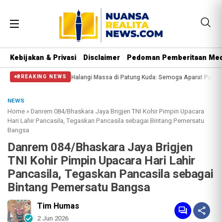
Kebijakan & Privasi
Disclaimer
Pedoman Pemberitaan Med
i Halangi Massa di Patung Kuda: Semoga Aparat Punya Hati Nurani
Massa Reu
BREAKING NEWS
NEWS
Home
»
Danrem 084/Bhaskara Jaya Brigjen TNI Kohir Pimpin Upacara
Hari Lahir Pancasila, Tegaskan Pancasila sebagai Bintang Pemersatu
Bangsa
Danrem 084/Bhaskara Jaya Brigjen
TNI Kohir Pimpin Upacara Hari Lahir
Pancasila, Tegaskan Pancasila sebagai
Bintang Pemersatu Bangsa
Tim Humas
2 Jun 2026