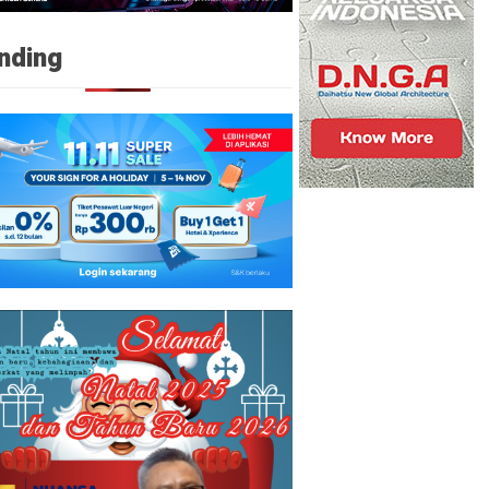
nding