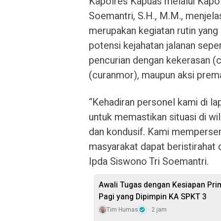
Kapolres Kapuas melalui Kapol
Soemantri, S.H., M.M., menjela
merupakan kegiatan rutin yang
potensi kejahatan jalanan sepe
pencurian dengan kekerasan (c
(curanmor), maupun aksi prem
“Kehadiran personel kami di la
untuk memastikan situasi di w
dan kondusif. Kami mempersem
masyarakat dapat beristirahat 
Ipda Siswono Tri Soemantri.
Awali Tugas dengan Kesiapan Prim
Pagi yang Dipimpin KA SPKT 3
Tim Humas
2 jam