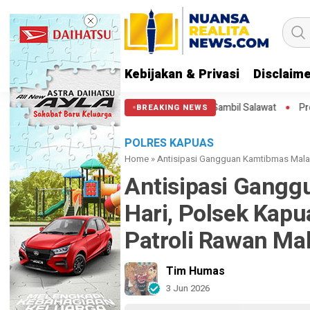
Kebijakan & Privasi
Disclaim
i Thamrin, Putar Balik ke HI Sambil Salawat
Prof Tjandra: Varian 
BREAKING NEWS
POLRES KAPUAS
Home
»
Antisipasi Gangguan Kamtibmas Malam
Antisipasi Gang
Hari, Polsek Kapu
Patroli Rawan Ma
Tim Humas
3 Jun 2026