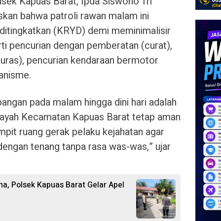
sek Kapuas Barat, Ipda Siswono Tri
skan bahwa patroli rawan malam ini
 ditingkatkan (KRYD) demi meminimalisir
rti pencurian dengan pemberatan (curat),
uras), pencurian kendaraan bermotor
anisme.
pangan pada malam hingga dini hari adalah
ilayah Kecamatan Kapuas Barat tetap aman
pit ruang gerak pelaku kejahatan agar
dengan tenang tanpa rasa was-was,” ujar
a, Polsek Kapuas Barat Gelar Apel