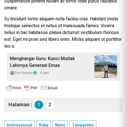
Suspendisse potenti nullam ac tortor vitae purus faucibus
ornare.
Eu tincidunt tortor aliquam nulla facilisi cras. Habitant morbi
tristique senectus et netus et malesuada fames. Viverra
tellus in hac habitasse platea dictumst vestibulum rhoncus
est. Eget mi proin sed libero enim. Mollis aliquam ut porttitor
leo a.
Menghargai Guru: Kunci Mutlak
Lahirnya Generasi Emas
Tim Humas
6 jam
Halaman :
1
2
Internasional
Kuba
News
Tenggelam