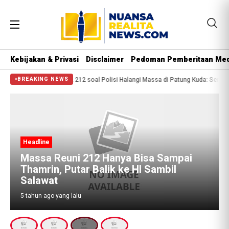
Kebijakan & Privasi
Disclaimer
Pedoman Pemberitaan Med
 2 Orang Tewas
PA 212 soal Polisi Halangi Massa di Patung Kuda: Semoga Ap
BREAKING NEWS
Headline
Massa Reuni 212 Hanya Bisa Sampai
Thamrin, Putar Balik ke HI Sambil
Salawat
5 tahun ago yang lalu