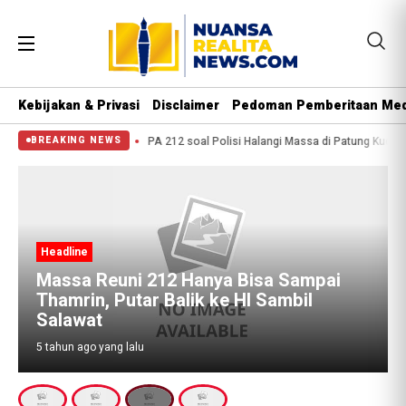
Kebijakan & Privasi
Disclaimer
Pedoman Pemberitaan Med
 Kuba, 2 Orang Tewas
PA 212 soal Polisi Halangi Massa di Patung Kuda: Se
BREAKING NEWS
Headline
Massa Reuni 212 Hanya Bisa Sampai
Thamrin, Putar Balik ke HI Sambil
Salawat
5 tahun ago yang lalu