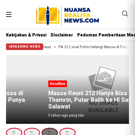
Kebijakan & Privasi
Disclaimer
Pedoman Pemberitaan Med
 Pantai Kuba, 2 Orang Tewas
PA 212 soal Polisi Halangi Massa di Patung K
BREAKING NEWS
Headline
Massa Reuni 212 Hanya Bisa Sampai
a
Thamrin, Putar Balik ke HI Sambil
Salawat
5 tahun ago yang lalu