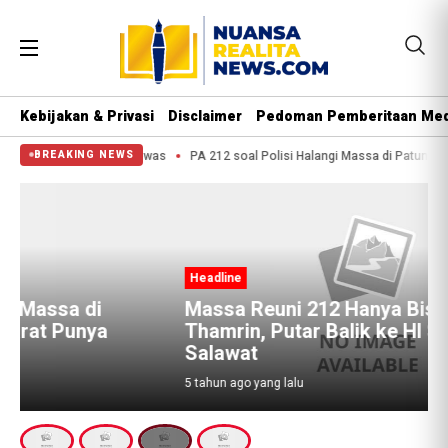
Kebijakan & Privasi
Disclaimer
Pedoman Pemberitaan Med
 Pantai Kuba, 2 Orang Tewas
PA 212 soal Polisi Halangi Massa di Patung K
BREAKING NEWS
Headline
i
Massa Reuni 212 Hanya Bisa Sampai
ya
Thamrin, Putar Balik ke HI Sambil
Salawat
5 tahun ago yang lalu