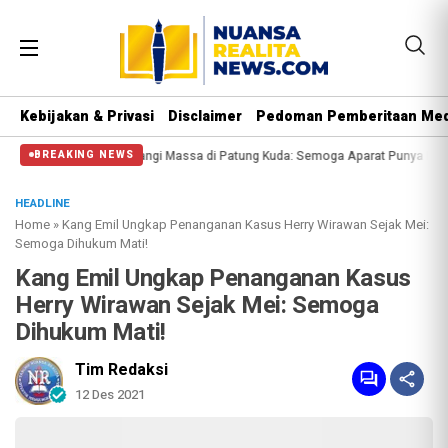
Kebijakan & Privasi
Disclaimer
Pedoman Pemberitaan Med
lisi Halangi Massa di Patung Kuda: Semoga Aparat Punya Hati Nurani
Massa 
BREAKING NEWS
HEADLINE
Home
»
Kang Emil Ungkap Penanganan Kasus Herry Wirawan Sejak Mei:
Semoga Dihukum Mati!
Kang Emil Ungkap Penanganan Kasus
Herry Wirawan Sejak Mei: Semoga
Dihukum Mati!
Tim Redaksi
12 Des 2021