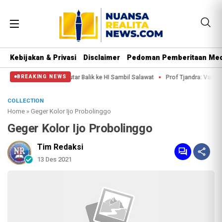
Kebijakan & Privasi
Disclaimer
Pedoman Pemberitaan Med
amrin, Putar Balik ke HI Sambil Salawat
Prof Tjandra: Varian Omicron Mu
BREAKING NEWS
COLLECTION
Home
»
Geger Kolor Ijo Probolinggo
Geger Kolor Ijo Probolinggo
Tim Redaksi
13 Des 2021