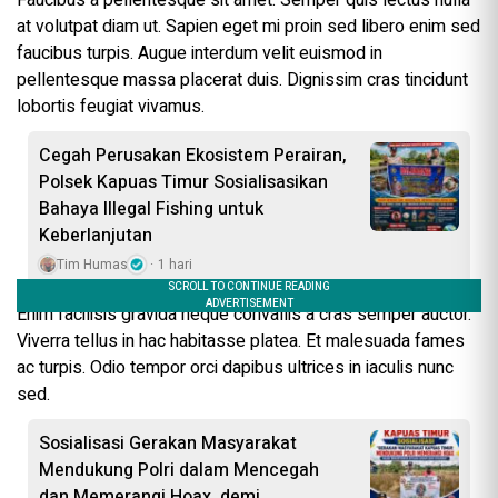
at volutpat diam ut. Sapien eget mi proin sed libero enim sed
faucibus turpis. Augue interdum velit euismod in
pellentesque massa placerat duis. Dignissim cras tincidunt
lobortis feugiat vivamus.
Cegah Perusakan Ekosistem Perairan,
Polsek Kapuas Timur Sosialisasikan
Bahaya Illegal Fishing untuk
Keberlanjutan
Tim Humas
1 hari
Enim facilisis gravida neque convallis a cras semper auctor.
Viverra tellus in hac habitasse platea. Et malesuada fames
ac turpis. Odio tempor orci dapibus ultrices in iaculis nunc
sed.
Sosialisasi Gerakan Masyarakat
Mendukung Polri dalam Mencegah
dan Memerangi Hoax, demi