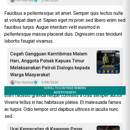
Tim Humas
2/08/2026
Faucibus a pellentesque sit amet. Semper quis lectus nulla
at volutpat diam ut. Sapien eget mi proin sed libero enim sed
faucibus turpis. Augue interdum velit euismod in
pellentesque massa placerat duis. Dignissim cras tincidunt
lobortis feugiat vivamus.
Cegah Gangguan Kamtibmas Malam
Hari, Anggota Polsek Kapuas Timur
Melaksanakan Patroli Dialogis kepada
Warga Masyarakat
Tim Humas
2/08/2026
Enim facilisis gravida neque convallis a cras semper auctor.
Viverra tellus in hac habitasse platea. Et malesuada fames
ac turpis. Odio tempor orci dapibus ultrices in iaculis nunc
sed.
Urai Kemacetan di Kawasan Pasar