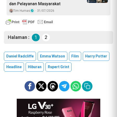
dan Pelayanan Masyarakat
Tim Humas
31/07/2026
Halaman :
1
2
Daniel Radcliffe
Emma Watson
Film
Harry Potter
Headline
Hiburan
Rupert Grint