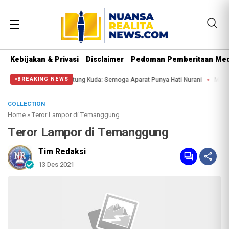
Kebijakan & Privasi
Disclaimer
Pedoman Pemberitaan Med
Massa di Patung Kuda: Semoga Aparat Punya Hati Nurani
Massa Reuni 212 Han
BREAKING NEWS
COLLECTION
Home
»
Teror Lampor di Temanggung
Teror Lampor di Temanggung
Tim Redaksi
13 Des 2021