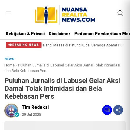
Kebijakan & Privasi
Disclaimer
Pedoman Pemberitaan Med
 Polisi Halangi Massa di Patung Kuda: Semoga Aparat Punya Hati Nurani
Mas
BREAKING NEWS
NEWS
Home
»
Puluhan Jurnalis di Labusel Gelar Aksi Damai Tolak Intimidasi
dan Bela Kebebasan Pers
Puluhan Jurnalis di Labusel Gelar Aksi
Damai Tolak Intimidasi dan Bela
Kebebasan Pers
Tim Redaksi
29 Jul 2025