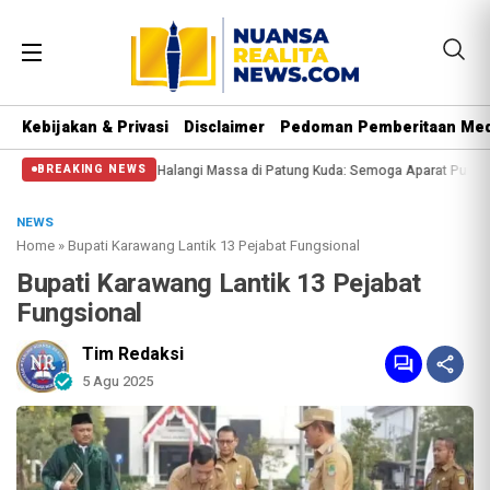
Kebijakan & Privasi
Disclaimer
Pedoman Pemberitaan Med
al Polisi Halangi Massa di Patung Kuda: Semoga Aparat Punya Hati Nurani
BREAKING NEWS
NEWS
Home
»
Bupati Karawang Lantik 13 Pejabat Fungsional
Bupati Karawang Lantik 13 Pejabat
Fungsional
Tim Redaksi
5 Agu 2025