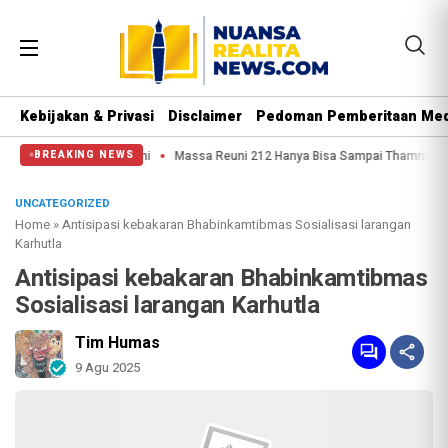
Kebijakan & Privasi
Disclaimer
Pedoman Pemberitaan Med
 Hati Nurani
Massa Reuni 212 Hanya Bisa Sampai Thamrin, Putar Balik ke H
BREAKING NEWS
UNCATEGORIZED
Home
»
Antisipasi kebakaran Bhabinkamtibmas Sosialisasi larangan
Karhutla
Antisipasi kebakaran Bhabinkamtibmas
Sosialisasi larangan Karhutla
Tim Humas
9 Agu 2025