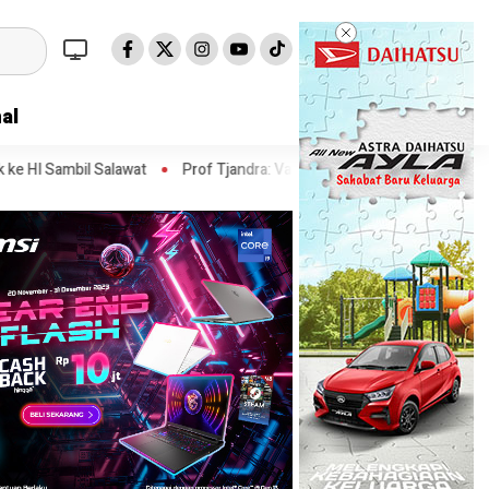
al
t
Prof Tjandra: Varian Omicron Mungkin Berdampak pada Obat Pas