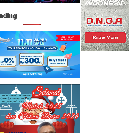
nding