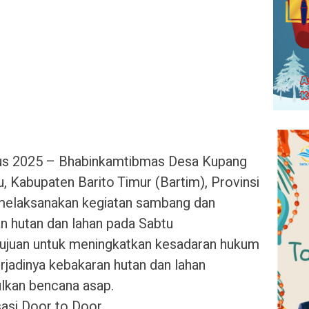
tus 2025 – Bhabinkamtibmas Desa Kupang
, Kabupaten Barito Timur (Bartim), Provinsi
 melaksanakan kegiatan sambang dan
an hutan dan lahan pada Sabtu
rtujuan untuk meningkatkan kesadaran hukum
jadinya kebakaran hutan dan lahan
lkan bencana asap.
sasi Door to Door