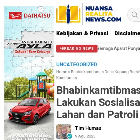
Kebijakan & Privasi
Disclaim
 Halangi Massa di Patung Kuda: Semoga Aparat Punya Hati Nurani
Mas
BREAKING NEWS
UNCATEGORIZED
Home
»
Bhabinkamtibmas Desa Kupang Bersih 
Kamtibmas
Bhabinkamtibmas
Lakukan Sosialis
Lahan dan Patrol
Tim Humas
9 Agu 2025