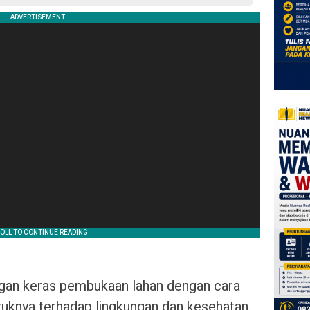
ngan keras pembukaan lahan dengan cara
uknya terhadap lingkungan dan kesehatan.