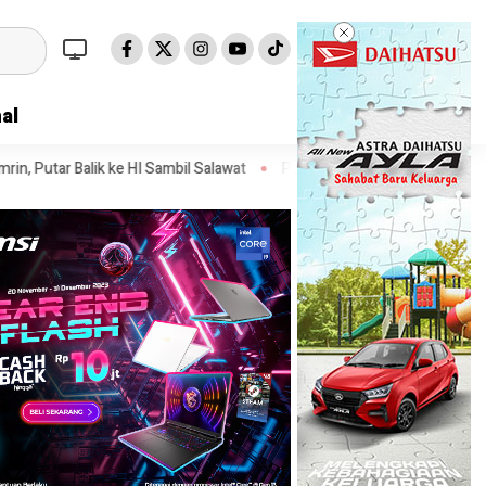
al
HI Sambil Salawat
Prof Tjandra: Varian Omicron Mungkin Berdampak