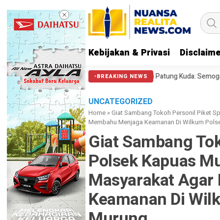
Kebijakan & Privasi
Disclaim
212 soal Polisi Halangi Massa di Patung Kuda: Semoga Aparat Punya Hati
BREAKING NEWS
UNCATEGORIZED
Home
»
Giat Sambang Tokoh Personil Piket S
Membahu Menjaga Keamanan Di Wilkum Pols
Giat Sambang Tok
Polsek Kapuas M
Masyarakat Agar
Keamanan Di Wil
Murung