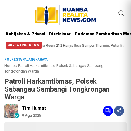
Kebijakan & Privasi
Disclaimer
Pedoman Pemberitaan Med
rani
Massa Reuni 212 Hanya Bisa Sampai Thamrin, Putar Balik ke HI Sambil 
BREAKING NEWS
POLRESTA PALANGKARAYA
Home
»
Patroli Harkamtibmas, Polsek Sabangau Sambangi
Tongkrongan Warga
Patroli Harkamtibmas, Polsek
Sabangau Sambangi Tongkrongan
Warga
Tim Humas
9 Agu 2025