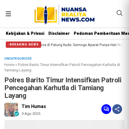
Kebijakan & Privasi
Disclaimer
Pedoman Pemberitaan Med
i Halangi Massa di Patung Kuda: Semoga Aparat Punya Hati Nurani
Massa Reu
BREAKING NEWS
UNCATEGORIZED
Home
»
Polres Barito Timur Intensifkan Patroli Pencegahan Karhutla di
Tamiang Layang
Polres Barito Timur Intensifkan Patroli
Pencegahan Karhutla di Tamiang
Layang
Tim Humas
9 Agu 2025