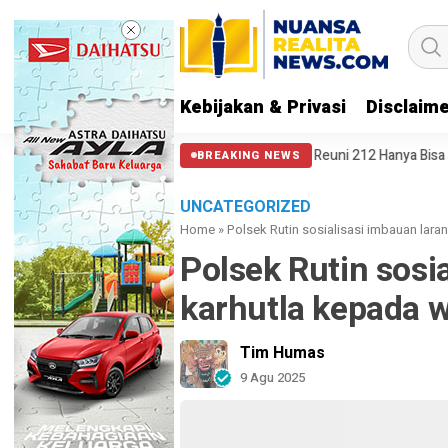
Kebijakan & Privasi
Disclaim
 Punya Hati Nurani
Massa Reuni 212 Hanya Bisa Sampai Thamrin, Puta
BREAKING NEWS
UNCATEGORIZED
Home
»
Polsek Rutin sosialisasi imbauan lar
Polsek Rutin sosi
karhutla kepada 
Tim Humas
9 Agu 2025