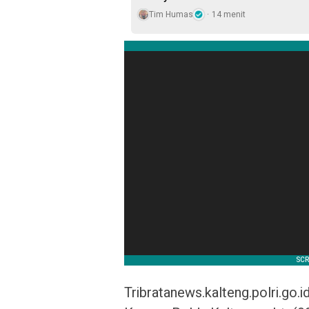
Tim Humas
14 menit
Tribratanews.kalteng.polri.go.