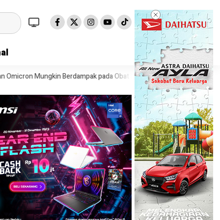
al
n Berdampak pada Obat Pasien COVID-19
Speedboat Bawa 23 Migran