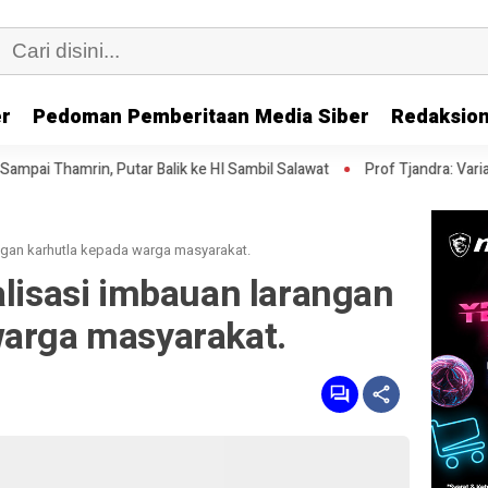
er
Pedoman Pemberitaan Media Siber
Redaksion
r Balik ke HI Sambil Salawat
Prof Tjandra: Varian Omicron Mungki
angan karhutla kepada warga masyarakat.
alisasi imbauan larangan
warga masyarakat.