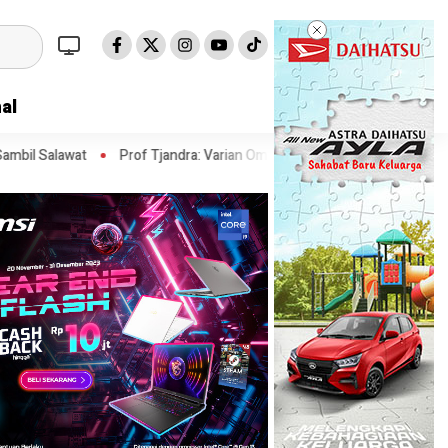
al
rof Tjandra: Varian Omicron Mungkin Berdampak pada Obat Pasien COV