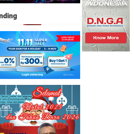
nding