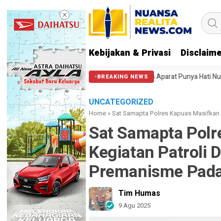
Kebijakan & Privasi
Disclaim
 Massa di Patung Kuda: Semoga Aparat Punya Hati Nurani
Massa Reuni
BREAKING NEWS
UNCATEGORIZED
Home
»
Sat Samapta Polres Kapuas Masifkan 
Sat Samapta Polr
Kegiatan Patroli 
Premanisme Pada
Tim Humas
9 Agu 2025