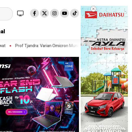
al
ndra: Varian Omicron Mungkin Berdampak pada Obat Pasien COVID-19