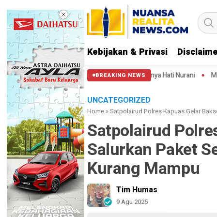
Kebijakan & Privasi
Disclaim
i Patung Kuda: Semoga Aparat Punya Hati Nurani
Massa Reuni 212 Han
BREAKING NEWS
UNCATEGORIZED
Home
»
Satpolairud Polres Kapuas Gelar Ba
Satpolairud Polre
Salurkan Paket 
Kurang Mampu
Tim Humas
9 Agu 2025