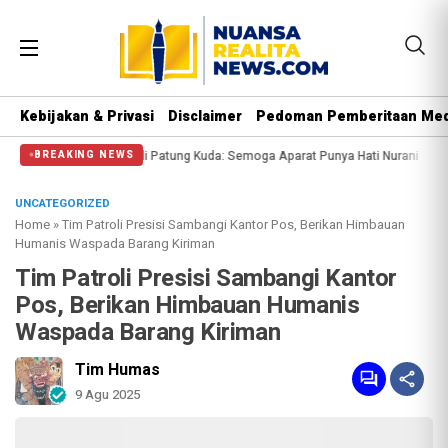
Kebijakan & Privasi
Disclaimer
Pedoman Pemberitaan Med
ngi Massa di Patung Kuda: Semoga Aparat Punya Hati Nurani
Massa Reuni 21
BREAKING NEWS
UNCATEGORIZED
Home
»
Tim Patroli Presisi Sambangi Kantor Pos, Berikan Himbauan
Humanis Waspada Barang Kiriman
Tim Patroli Presisi Sambangi Kantor
Pos, Berikan Himbauan Humanis
Waspada Barang Kiriman
Tim Humas
9 Agu 2025