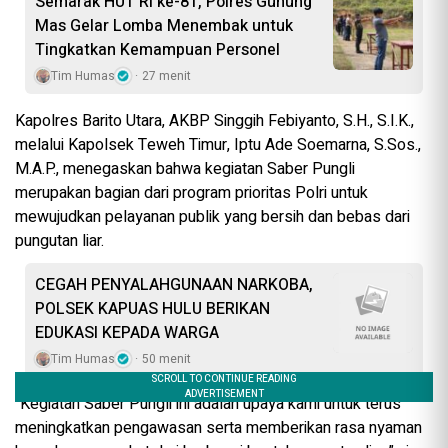
Semarak HUT RI ke-81, Polres Gunung
Mas Gelar Lomba Menembak untuk
Tingkatkan Kemampuan Personel
Tim Humas
27 menit
Kapolres Barito Utara, AKBP Singgih Febiyanto, S.H., S.I.K.,
melalui Kapolsek Teweh Timur, Iptu Ade Soemarna, S.Sos.,
M.A.P., menegaskan bahwa kegiatan Saber Pungli
merupakan bagian dari program prioritas Polri untuk
mewujudkan pelayanan publik yang bersih dan bebas dari
pungutan liar.
CEGAH PENYALAHGUNAAN NARKOBA,
POLSEK KAPUAS HULU BERIKAN
EDUKASI KEPADA WARGA
Tim Humas
50 menit
“Kegiatan Saber Pungli ini adalah upaya kami untuk terus
meningkatkan pengawasan serta memberikan rasa nyaman