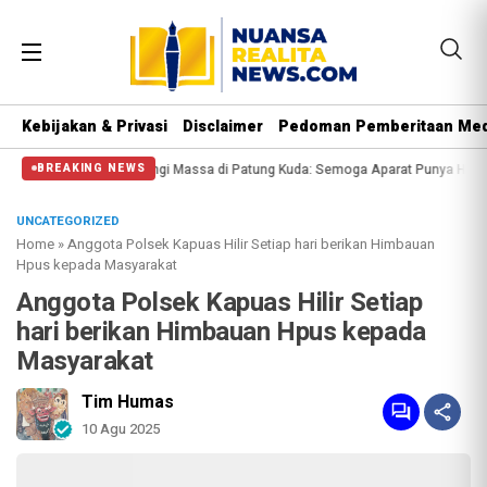
Kebijakan & Privasi
Disclaimer
Pedoman Pemberitaan Med
si Halangi Massa di Patung Kuda: Semoga Aparat Punya Hati Nurani
Massa Re
BREAKING NEWS
UNCATEGORIZED
Home
»
Anggota Polsek Kapuas Hilir Setiap hari berikan Himbauan
Hpus kepada Masyarakat
Anggota Polsek Kapuas Hilir Setiap
hari berikan Himbauan Hpus kepada
Masyarakat
Tim Humas
10 Agu 2025