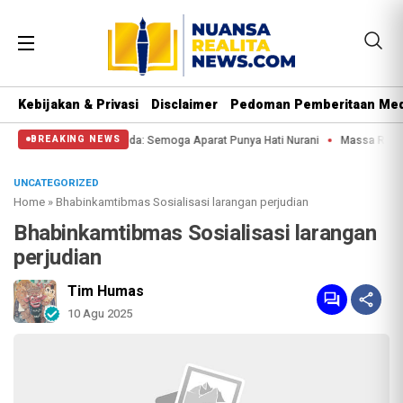
Kebijakan & Privasi
Disclaimer
Pedoman Pemberitaan Med
di Patung Kuda: Semoga Aparat Punya Hati Nurani
Massa Reuni 212 Hanya Bi
BREAKING NEWS
UNCATEGORIZED
Home
»
Bhabinkamtibmas Sosialisasi larangan perjudian
Bhabinkamtibmas Sosialisasi larangan
perjudian
Tim Humas
10 Agu 2025