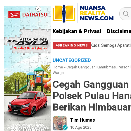
Kebijakan & Privasi
Disclaim
Polisi Halangi Massa di Patung Kuda: Semoga Aparat Punya Hati Nurani
BREAKING NEWS
UNCATEGORIZED
Home
»
Cegah Gangguan Kamtibmas, Personil 
Warga.
Cegah Gangguan 
Polsek Pulau Han
Berikan Himbauan
Tim Humas
10 Agu 2025