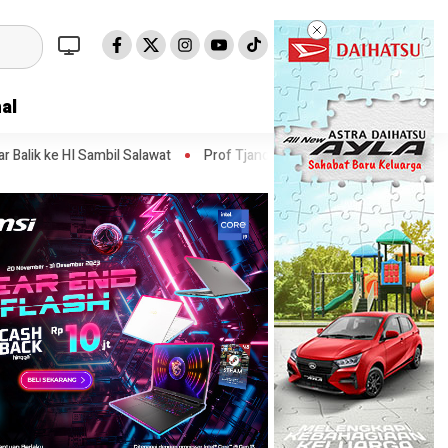
al
 Salawat
Prof Tjandra: Varian Omicron Mungkin Berdampak pada Ob