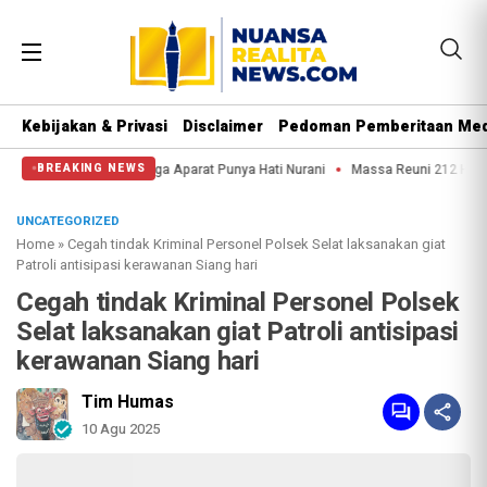
Kebijakan & Privasi
Disclaimer
Pedoman Pemberitaan Med
 Kuda: Semoga Aparat Punya Hati Nurani
Massa Reuni 212 Hanya Bisa Sampai
BREAKING NEWS
UNCATEGORIZED
Home
»
Cegah tindak Kriminal Personel Polsek Selat laksanakan giat
Patroli antisipasi kerawanan Siang hari
Cegah tindak Kriminal Personel Polsek
Selat laksanakan giat Patroli antisipasi
kerawanan Siang hari
Tim Humas
10 Agu 2025