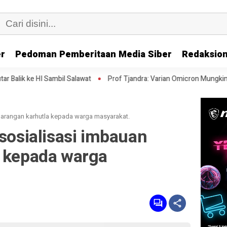
er
Pedoman Pemberitaan Media Siber
Redaksion
il Salawat
Prof Tjandra: Varian Omicron Mungkin Berdampak pada 
 larangan karhutla kepada warga masyarakat.
 sosialisasi imbauan
a kepada warga