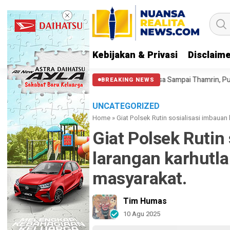
Kebijakan & Privasi
Disclaim
Massa Reuni 212 Hanya Bisa Sampai Thamrin, Putar Balik ke HI Samb
BREAKING NEWS
UNCATEGORIZED
Home
»
Giat Polsek Rutin sosialisasi imbauan
Giat Polsek Rutin
larangan karhutl
masyarakat.
Tim Humas
10 Agu 2025