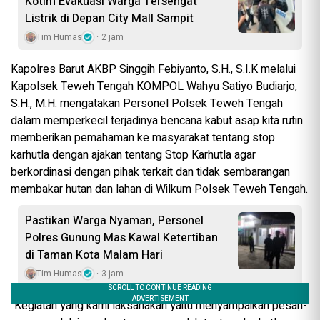
Kotim Evakuasi Warga Tersengat
Listrik di Depan City Mall Sampit
Tim Humas
2 jam
Kapolres Barut AKBP Singgih Febiyanto, S.H., S.I.K melalui
Kapolsek Teweh Tengah KOMPOL Wahyu Satiyo Budiarjo,
S.H., M.H. mengatakan Personel Polsek Teweh Tengah
dalam memperkecil terjadinya bencana kabut asap kita rutin
memberikan pemahaman ke masyarakat tentang stop
karhutla dengan ajakan tentang Stop Karhutla agar
berkordinasi dengan pihak terkait dan tidak sembarangan
membakar hutan dan lahan di Wilkum Polsek Teweh Tengah.
Pastikan Warga Nyaman, Personel
Polres Gunung Mas Kawal Ketertiban
di Taman Kota Malam Hari
Tim Humas
3 jam
“Kegiatan yang kami laksanakan yaitu menyampaikan pesan-