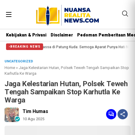
Kebijakan & Privasi
Disclaimer
Pedoman Pemberitaan Med
i Massa di Patung Kuda: Semoga Aparat Punya Hati Nurani
Massa Reuni 212 H
BREAKING NEWS
UNCATEGORIZED
Home
»
Jaga Kelestarian Hutan, Polsek Teweh Tengah Sampaikan Stop
Karhutla Ke Warga
Jaga Kelestarian Hutan, Polsek Teweh
Tengah Sampaikan Stop Karhutla Ke
Warga
Tim Humas
10 Agu 2025