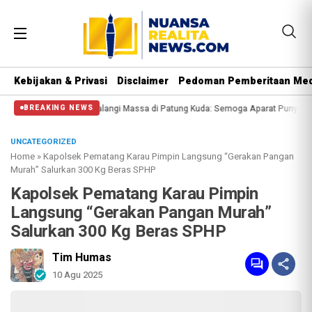
Kebijakan & Privasi
Disclaimer
Pedoman Pemberitaan Med
l Polisi Halangi Massa di Patung Kuda: Semoga Aparat Punya Hati Nurani
Ma
BREAKING NEWS
UNCATEGORIZED
Home
»
Kapolsek Pematang Karau Pimpin Langsung “Gerakan Pangan
Murah” Salurkan 300 Kg Beras SPHP
Kapolsek Pematang Karau Pimpin
Langsung “Gerakan Pangan Murah”
Salurkan 300 Kg Beras SPHP
Tim Humas
10 Agu 2025