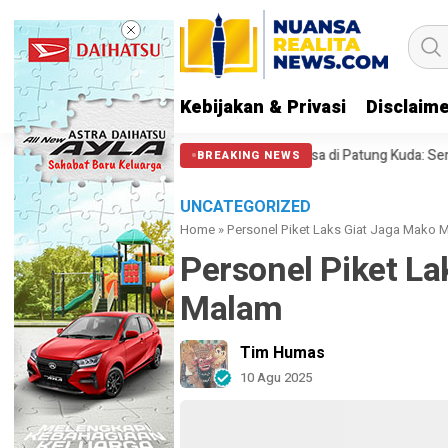
Kebijakan & Privasi
Disclaim
PA 212 soal Polisi Halangi Massa di Patung Kuda: Semoga Aparat Punya H
BREAKING NEWS
UNCATEGORIZED
Home
»
Personel Piket Laks Giat Jaga Mako 
Personel Piket La
Malam
Tim Humas
10 Agu 2025