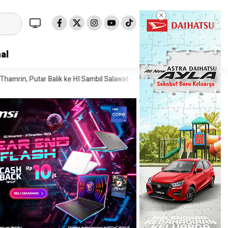
al
ke HI Sambil Salawat
Prof Tjandra: Varian Omicron Mungkin Berdam