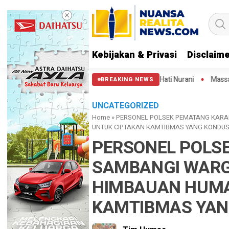
Kebijakan & Privasi
Disclaim
ung Kuda: Semoga Aparat Punya Hati Nurani
Massa Reuni 212 Hanya Bi
BREAKING NEWS
UNCATEGORIZED
Home
»
PERSONEL POLSEK PEMATANG KARA
UNTUK CIPTAKAN KAMTIBMAS YANG KONDUS
PERSONEL POLS
SAMBANGI WARG
HIMBAUAN HUMA
KAMTIBMAS YAN