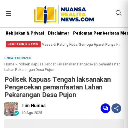
Kebijakan & Privasi
Disclaimer
Pedoman Pemberitaan Med
isi Halangi Massa di Patung Kuda: Semoga Aparat Punya Hati Nurani
Massa R
BREAKING NEWS
UNCATEGORIZED
Home
»
Pollsek Kapuas Tengah laksanakan Pengecekan pemanfaatan
Lahan Pekarangan Desa Pujon
Pollsek Kapuas Tengah laksanakan
Pengecekan pemanfaatan Lahan
Pekarangan Desa Pujon
Tim Humas
10 Agu 2025