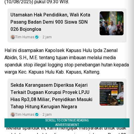
(10/08/2025) pukul 09.30 WIB.
Utamakan Hak Pendidikan, Wali Kota
Pasang Badan Demi 900 Siswa SDN
026 Bojongloa
Tim Humas
2 jam
Hal ini disampaikan Kapolsek Kapuas Hulu Ipda Zaenal
Abidin, S.H., M.E. tentang tujuan imbauan melalui media
spanduk stop illegal logging stop penebangan hutan kepada
warga Kec. Kapuas Hulu Kab. Kapuas, Kalteng.
Sekda Karangasem Diperiksa Kejari
Terkait Dugaan Korupsi Proyek LPJU
Hias Rp3,08 Miliar, Penyidikan Masuki
Tahap Hitung Kerugian Negara
Tim Humas
2 jam
“Melalui spanduk ini, kami mengajak masyarakat untuk tidak