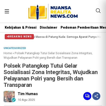
Kebijakan & Privasi
Disclaimer
Pedoman Pemberitaan Med
lisi Halangi Massa di Patung Kuda: Semoga Aparat Punya Hati Nurani
Massa 
BREAKING NEWS
UNCATEGORIZED
Home
»
Polsek Patangkep Tutui Gelar Sosialisasi Zona Integritas,
Wujudkan Pelayanan Polri yang Bersih dan Transparan
Polsek Patangkep Tutui Gelar
Sosialisasi Zona Integritas, Wujudkan
Pelayanan Polri yang Bersih dan
Transparan
Tim Humas
10 Agu 2025