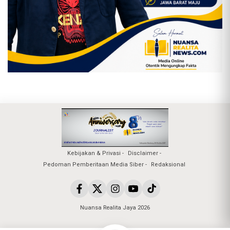
Kebijakan & Privasi
Disclaimer
Pedoman Pemberitaan Media Siber
Redaksional
×
Akhmad syahrian hidayat
telah
meninggalkan komentar di
Terima
Laporan Masyarakat Secara Humanis
Nuansa Realita Jaya 2026
Dan Propesional di Kantor SPKT