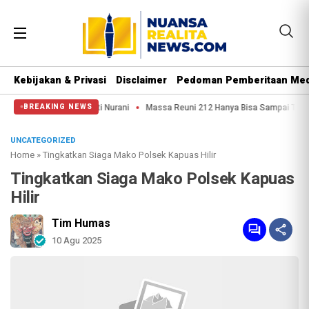
Kebijakan & Privasi
Disclaimer
Pedoman Pemberitaan Med
 Punya Hati Nurani
Massa Reuni 212 Hanya Bisa Sampai Thamrin, Putar Bali
BREAKING NEWS
UNCATEGORIZED
Home
»
Tingkatkan Siaga Mako Polsek Kapuas Hilir
Tingkatkan Siaga Mako Polsek Kapuas
Hilir
Tim Humas
10 Agu 2025