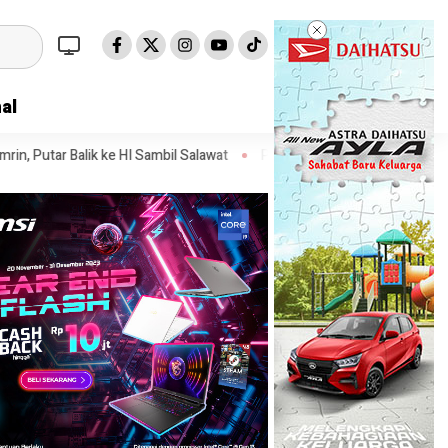
al
HI Sambil Salawat
Prof Tjandra: Varian Omicron Mungkin Berdampa