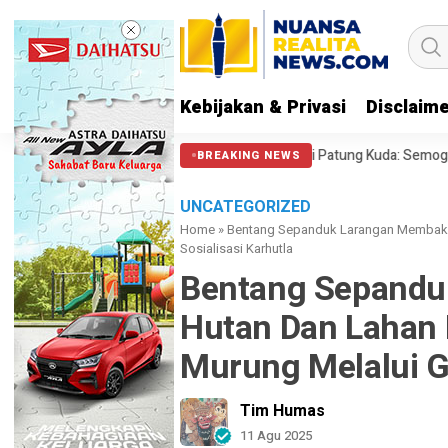
Kebijakan & Privasi
Disclaim
 212 soal Polisi Halangi Massa di Patung Kuda: Semoga Aparat Punya Hati
BREAKING NEWS
UNCATEGORIZED
Home
»
Bentang Sepanduk Larangan Membakar
Sosialisasi Karhutla
Bentang Sepandu
Hutan Dan Lahan 
Murung Melalui Gi
Tim Humas
11 Agu 2025