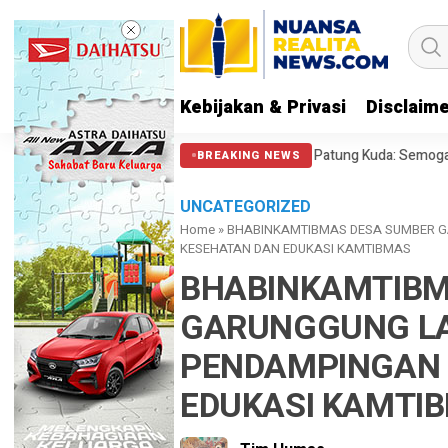
Kebijakan & Privasi
Disclaim
212 soal Polisi Halangi Massa di Patung Kuda: Semoga Aparat Punya Hati 
BREAKING NEWS
UNCATEGORIZED
Home
»
BHABINKAMTIBMAS DESA SUMBER 
KESEHATAN DAN EDUKASI KAMTIBMAS
BHABINKAMTIBM
GARUNGGUNG L
PENDAMPINGAN 
EDUKASI KAMTI