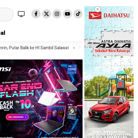
al
I Sambil Salawat
Prof Tjandra: Varian Omicron Mungkin Berdampak