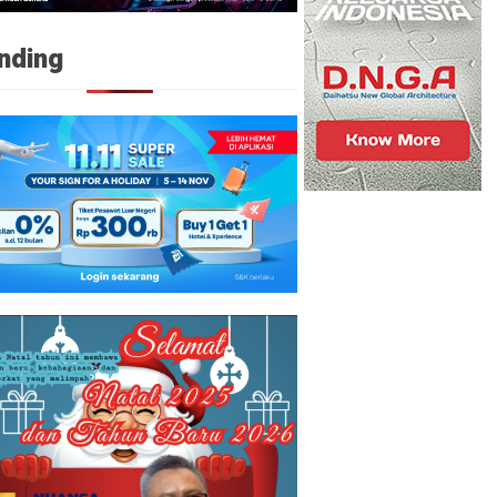
nding