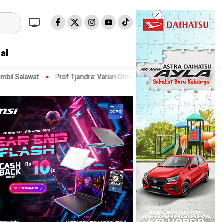
al
of Tjandra: Varian Omicron Mungkin Berdampak pada Obat Pasien COVI