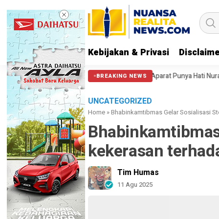
Kebijakan & Privasi
Disclaim
Massa di Patung Kuda: Semoga Aparat Punya Hati Nurani
Massa Reuni 
BREAKING NEWS
UNCATEGORIZED
Home
»
Bhabinkamtibmas Gelar Sosialisasi S
Bhabinkamtibmas 
kekerasan terhad
Tim Humas
11 Agu 2025