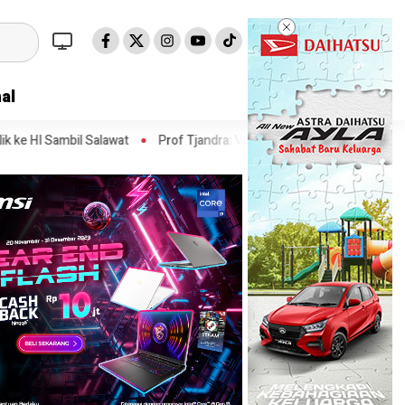
al
wat
Prof Tjandra: Varian Omicron Mungkin Berdampak pada Obat Pa