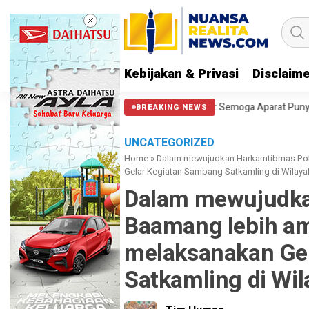
Kebijakan & Privasi
Disclaim
i Halangi Massa di Patung Kuda: Semoga Aparat Punya Hati Nurani
Ma
BREAKING NEWS
UNCATEGORIZED
Home
»
Dalam mewujudkan Harkamtibmas Pol
Gelar Kegiatan Sambang Satkamling di Wilay
Dalam mewujudka
Baamang lebih am
melaksanakan Ge
Satkamling di Wi