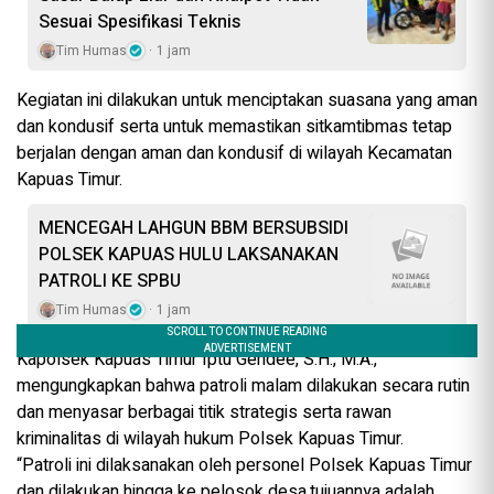
Sesuai Spesifikasi Teknis
Tim Humas
1 jam
Kegiatan ini dilakukan untuk menciptakan suasana yang aman
dan kondusif serta untuk memastikan sitkamtibmas tetap
berjalan dengan aman dan kondusif di wilayah Kecamatan
Kapuas Timur.
MENCEGAH LAHGUN BBM BERSUBSIDI
POLSEK KAPUAS HULU LAKSANAKAN
PATROLI KE SPBU
Tim Humas
1 jam
Kapolsek Kapuas Timur Iptu Gendee, S.H., M.A.,
mengungkapkan bahwa patroli malam dilakukan secara rutin
dan menyasar berbagai titik strategis serta rawan
kriminalitas di wilayah hukum Polsek Kapuas Timur.
“Patroli ini dilaksanakan oleh personel Polsek Kapuas Timur
dan dilakukan hingga ke pelosok desa.tujuannya adalah